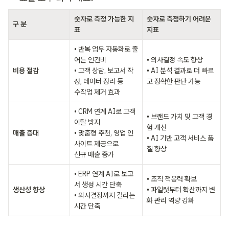
숫자로 측정 가능한 지
숫자로 측정하기 어려운 
구 분
표
지표
• 반복 업무 자동화로 줄
어든 인건비

• 의사결정 속도 향상

비용 절감
• 고객 상담, 보고서 작
• AI 분석 결과로 더 빠르
성, 데이터 정리 등 

고 정확한 판단 가능
수작업 제거 효과
• CRM 연계 AI로 고객 
• 브랜드 가치 및 고객 경
이탈 방지

험 개선

매출 증대
• 맞춤형 추천, 영업 인
• AI 기반 고객 서비스 품
사이트 제공으로 

질 향상
신규 매출 증가
• ERP 연계 AI로 보고
• 조직 적응력 확보

서 생성 시간 단축

생산성 향상
• 파일럿부터 확산까지 변
• 의사결정까지 걸리는 
화 관리 역량 강화
시간 단축